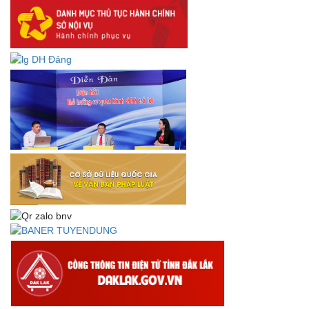
NQ/TW
Thư chúc mừng của Bộ trưởng Bộ Nội vụ nhân dịp kỷ
niệm 78 năm Ngày thành lập Bộ Nội vụ, Ngày truyền
thống ngành Tổ chức nhà nước (28/8/1945-28/8/2023)
Thông báo về việc đăng tải Bộ câu hỏi và gợi ý trả lời Hội
thi dân vận khéo năm 2023