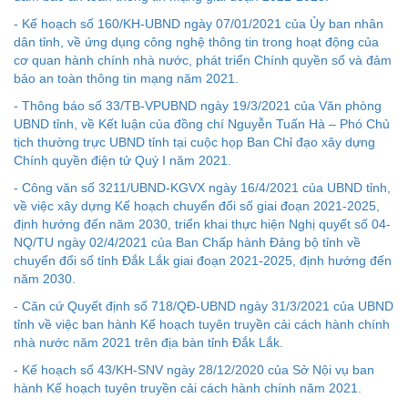
- Kế hoạch số 160/KH-UBND ngày 07/01/2021 của Ủy ban nhân
dân tỉnh, về ứng dụng công nghệ thông tin trong hoạt động của
cơ quan hành chính nhà nước, phát triển Chính quyền số và đảm
bảo an toàn thông tin mạng năm 2021.
- Thông báo số 33/TB-VPUBND ngày 19/3/2021 của Văn phòng
UBND tỉnh, về Kết luận của đồng chí Nguyễn Tuấn Hà – Phó Chủ
tịch thường trực UBND tỉnh tại cuộc họp Ban Chỉ đạo xây dựng
Chính quyền điện tử Quý I năm 2021.
- Công văn số 3211/UBND-KGVX ngày 16/4/2021 của UBND tỉnh,
về việc xây dựng Kế hoạch chuyển đổi số giai đoạn 2021-2025,
Kế hoạch Kiểm tra, sát hạch để tiếp nhận vào làm công
định hướng đến năm 2030, triển khai thực hiện Nghị quyết số 04-
chức tỉnh Đắk Lắk năm 2026
NQ/TU ngày 02/4/2021 của Ban Chấp hành Đảng bộ tỉnh về
chuyển đổi số tỉnh Đắk Lắk giai đoạn 2021-2025, định hướng đến
Thông báo Về việc triệu tập thí sinh tham gia thi tuyển
năm 2030.
công chức để xử lý, khắc phục theo Kết luận số 232-
- Căn cứ Quyết định số 718/QĐ-UBND ngày 31/3/2021 của UBND
KL/TW ngày 08/01/2026 của Ban Bí thư
tỉnh về việc ban hành Kế hoạch tuyên truyền cải cách hành chính
Thông báo Về việc đăng tải các văn bản ôn tập kỳ tuyển
nhà nước năm 2021 trên địa bàn tỉnh Đắk Lắk.
dụng công chức để xử lý, khắc phục theo Kết luận số 232-
- Kế hoạch số 43/KH-SNV ngày 28/12/2020 của Sở Nội vụ ban
KL/TW ngày 08/01/2026 của Ban Bí thư
hành Kế hoạch tuyên truyền cải cách hành chính năm 2021.
Sở Nội vụ tỉnh Đắk Lắk ban hành Kế hoạch tuyển dụng