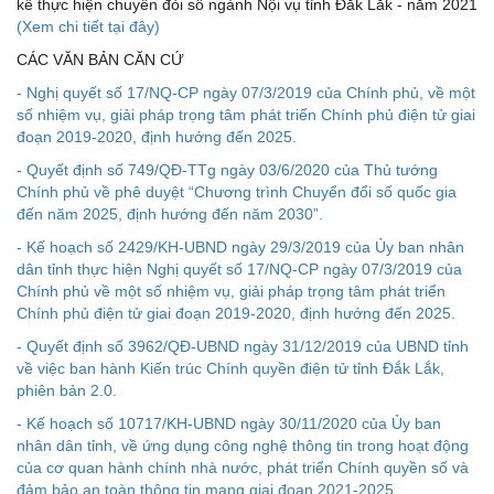
kế thực hiện chuyển đỏi số ngành Nội vụ tỉnh Đắk Lắk - năm 2021
(Xem chi tiết tại đây)
CÁC VĂN BẢN CĂN CỨ
- Nghị quyết số 17/NQ-CP ngày 07/3/2019 của Chính phủ, về một
số nhiệm vụ, giải pháp trọng tâm phát triển Chính phủ điện tử giai
đoạn 2019-2020, định hướng đến 2025.
- Quyết định số 749/QĐ-TTg ngày 03/6/2020 của Thủ tướng
Chính phủ về phê duyệt “Chương trình Chuyển đổi số quốc gia
đến năm 2025, định hướng đến năm 2030”.
- Kế hoạch số 2429/KH-UBND ngày 29/3/2019 của Ủy ban nhân
dân tỉnh thực hiện Nghị quyết số 17/NQ-CP ngày 07/3/2019 của
Chính phủ về một số nhiệm vụ, giải pháp trọng tâm phát triển
Chính phủ điện tử giai đoạn 2019-2020, định hướng đến 2025.
- Quyết định số 3962/QĐ-UBND ngày 31/12/2019 của UBND tỉnh
về việc ban hành Kiến trúc Chính quyền điện tử tỉnh Đắk Lắk,
phiên bản 2.0.
- Kế hoạch số 10717/KH-UBND ngày 30/11/2020 của Ủy ban
nhân dân tỉnh, về ứng dụng công nghệ thông tin trong hoạt động
của cơ quan hành chính nhà nước, phát triển Chính quyền số và
đảm bảo an toàn thông tin mạng giai đoạn 2021-2025.