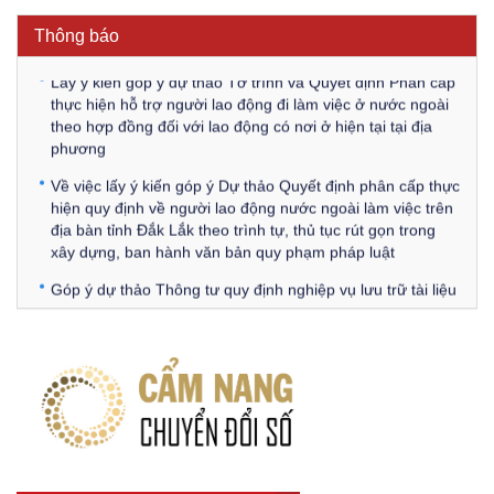
công chức để xử lý, khắc phục theo Kết luận số 232-
Thông báo
KL/TW ngày 08/01/2026 của Ban Bí thư
Lấy ý kiến góp ý dự thảo Tờ trình và Quyết định Phân cấp
thực hiện hỗ trợ người lao động đi làm việc ở nước ngoài
theo hợp đồng đối với lao động có nơi ở hiện tại tại địa
phương
Về việc lấy ý kiến góp ý Dự thảo Quyết định phân cấp thực
hiện quy định về người lao động nước ngoài làm việc trên
địa bàn tỉnh Đắk Lắk theo trình tự, thủ tục rút gọn trong
xây dựng, ban hành văn bản quy phạm pháp luật
Góp ý dự thảo Thông tư quy định nghiệp vụ lưu trữ tài liệu
lưu trữ số:
DANH SÁCH HỒ SƠ CÁN BỘ ĐI B TỈNH ĐĂK LẮK -
Lấy ý kiến dự thảo Quyết định quy phạm pháp luật quy
định về thành lập, tổ chức và hoạt động của tổ chức phối
hợp liên ngành
Thông báo về việc tải biểu mẫu báo cáo kết quả 06 năm
thực hiện Nghị quyết số 18-NQ/TW và Nghị quyết số 19-