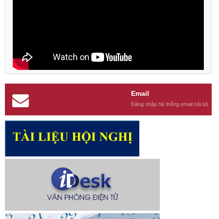
Email
Đăng nhập hệ thống email nội bộ