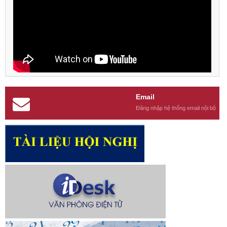
Email
Đăng nhập hệ thống email nội bộ