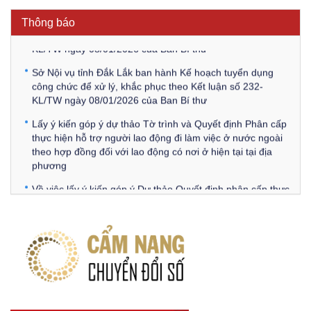
Thông báo Về việc đăng tải các văn bản ôn tập kỳ tuyển
Thông báo
dụng công chức để xử lý, khắc phục theo Kết luận số 232-
KL/TW ngày 08/01/2026 của Ban Bí thư
Sở Nội vụ tỉnh Đắk Lắk ban hành Kế hoạch tuyển dụng
công chức để xử lý, khắc phục theo Kết luận số 232-
KL/TW ngày 08/01/2026 của Ban Bí thư
Lấy ý kiến góp ý dự thảo Tờ trình và Quyết định Phân cấp
thực hiện hỗ trợ người lao động đi làm việc ở nước ngoài
theo hợp đồng đối với lao động có nơi ở hiện tại tại địa
phương
Về việc lấy ý kiến góp ý Dự thảo Quyết định phân cấp thực
hiện quy định về người lao động nước ngoài làm việc trên
địa bàn tỉnh Đắk Lắk theo trình tự, thủ tục rút gọn trong
xây dựng, ban hành văn bản quy phạm pháp luật
Góp ý dự thảo Thông tư quy định nghiệp vụ lưu trữ tài liệu
lưu trữ số:
DANH SÁCH HỒ SƠ CÁN BỘ ĐI B TỈNH ĐĂK LẮK -