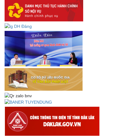
Lấy ý kiến dự thảo Quyết định quy phạm pháp luật quy
định về thành lập, tổ chức và hoạt động của tổ chức phối
hợp liên ngành
Thông báo về việc tải biểu mẫu báo cáo kết quả 06 năm
thực hiện Nghị quyết số 18-NQ/TW và Nghị quyết số 19-
NQ/TW
Thư chúc mừng của Bộ trưởng Bộ Nội vụ nhân dịp kỷ
niệm 78 năm Ngày thành lập Bộ Nội vụ, Ngày truyền
thống ngành Tổ chức nhà nước (28/8/1945-28/8/2023)
Thông báo về việc đăng tải Bộ câu hỏi và gợi ý trả lời Hội
thi dân vận khéo năm 2023