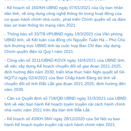
- Kế hoạch số 160/KH-UBND ngày 07/01/2021 của Ủy ban nhân
dân tỉnh, về ứng dụng công nghệ thông tin trong hoạt động của
cơ quan hành chính nhà nước, phát triển Chính quyền số và đảm
bảo an toàn thông tin mạng năm 2021.
- Thông báo số 33/TB-VPUBND ngày 19/3/2021 của Văn phòng
UBND tỉnh, về Kết luận của đồng chí Nguyễn Tuấn Hà – Phó Chủ
tịch thường trực UBND tỉnh tại cuộc họp Ban Chỉ đạo xây dựng
Chính quyền điện tử Quý I năm 2021.
- Công văn số 3211/UBND-KGVX ngày 16/4/2021 của UBND tỉnh,
về việc xây dựng Kế hoạch chuyển đổi số giai đoạn 2021-2025,
định hướng đến năm 2030, triển khai thực hiện Nghị quyết số 04-
NQ/TU ngày 02/4/2021 của Ban Chấp hành Đảng bộ tỉnh về
chuyển đổi số tỉnh Đắk Lắk giai đoạn 2021-2025, định hướng đến
năm 2030.
- Căn cứ Quyết định số 718/QĐ-UBND ngày 31/3/2021 của UBND
Kế hoạch Kiểm tra, sát hạch để tiếp nhận vào làm công
tỉnh về việc ban hành Kế hoạch tuyên truyền cải cách hành chính
chức tỉnh Đắk Lắk năm 2026
nhà nước năm 2021 trên địa bàn tỉnh Đắk Lắk.
Thông báo Về việc triệu tập thí sinh tham gia thi tuyển
- Kế hoạch số 43/KH-SNV ngày 28/12/2020 của Sở Nội vụ ban
công chức để xử lý, khắc phục theo Kết luận số 232-
hành Kế hoạch tuyên truyền cải cách hành chính năm 2021.
KL/TW ngày 08/01/2026 của Ban Bí thư