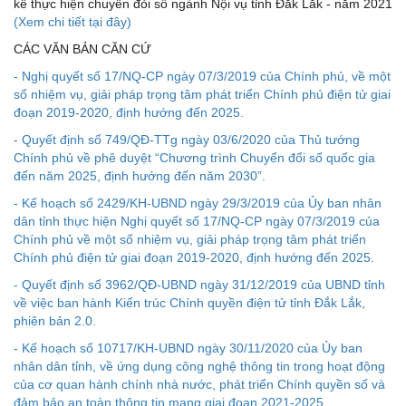
kế thực hiện chuyển đỏi số ngành Nội vụ tỉnh Đắk Lắk - năm 2021
(Xem chi tiết tại đây)
CÁC VĂN BẢN CĂN CỨ
- Nghị quyết số 17/NQ-CP ngày 07/3/2019 của Chính phủ, về một
số nhiệm vụ, giải pháp trọng tâm phát triển Chính phủ điện tử giai
đoạn 2019-2020, định hướng đến 2025.
- Quyết định số 749/QĐ-TTg ngày 03/6/2020 của Thủ tướng
Chính phủ về phê duyệt “Chương trình Chuyển đổi số quốc gia
đến năm 2025, định hướng đến năm 2030”.
- Kế hoạch số 2429/KH-UBND ngày 29/3/2019 của Ủy ban nhân
dân tỉnh thực hiện Nghị quyết số 17/NQ-CP ngày 07/3/2019 của
Chính phủ về một số nhiệm vụ, giải pháp trọng tâm phát triển
Chính phủ điện tử giai đoạn 2019-2020, định hướng đến 2025.
- Quyết định số 3962/QĐ-UBND ngày 31/12/2019 của UBND tỉnh
về việc ban hành Kiến trúc Chính quyền điện tử tỉnh Đắk Lắk,
phiên bản 2.0.
- Kế hoạch số 10717/KH-UBND ngày 30/11/2020 của Ủy ban
nhân dân tỉnh, về ứng dụng công nghệ thông tin trong hoạt động
của cơ quan hành chính nhà nước, phát triển Chính quyền số và
đảm bảo an toàn thông tin mạng giai đoạn 2021-2025.