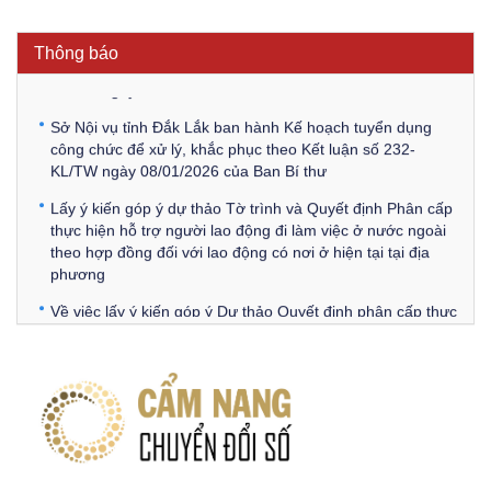
KL/TW ngày 08/01/2026 của Ban Bí thư
Thông báo Về việc đăng tải các văn bản ôn tập kỳ tuyển
Thông báo
dụng công chức để xử lý, khắc phục theo Kết luận số 232-
KL/TW ngày 08/01/2026 của Ban Bí thư
Sở Nội vụ tỉnh Đắk Lắk ban hành Kế hoạch tuyển dụng
công chức để xử lý, khắc phục theo Kết luận số 232-
KL/TW ngày 08/01/2026 của Ban Bí thư
Lấy ý kiến góp ý dự thảo Tờ trình và Quyết định Phân cấp
thực hiện hỗ trợ người lao động đi làm việc ở nước ngoài
theo hợp đồng đối với lao động có nơi ở hiện tại tại địa
phương
Về việc lấy ý kiến góp ý Dự thảo Quyết định phân cấp thực
hiện quy định về người lao động nước ngoài làm việc trên
địa bàn tỉnh Đắk Lắk theo trình tự, thủ tục rút gọn trong
xây dựng, ban hành văn bản quy phạm pháp luật
Góp ý dự thảo Thông tư quy định nghiệp vụ lưu trữ tài liệu
lưu trữ số:
DANH SÁCH HỒ SƠ CÁN BỘ ĐI B TỈNH ĐĂK LẮK -