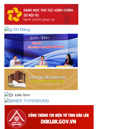
Lấy ý kiến dự thảo Quyết định quy phạm pháp luật quy
định về thành lập, tổ chức và hoạt động của tổ chức phối
hợp liên ngành
Thông báo về việc tải biểu mẫu báo cáo kết quả 06 năm
thực hiện Nghị quyết số 18-NQ/TW và Nghị quyết số 19-
NQ/TW
Thư chúc mừng của Bộ trưởng Bộ Nội vụ nhân dịp kỷ
niệm 78 năm Ngày thành lập Bộ Nội vụ, Ngày truyền
thống ngành Tổ chức nhà nước (28/8/1945-28/8/2023)
Thông báo về việc đăng tải Bộ câu hỏi và gợi ý trả lời Hội
thi dân vận khéo năm 2023