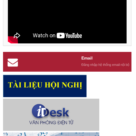
Email
Đăng nhập hệ thống email nội bộ