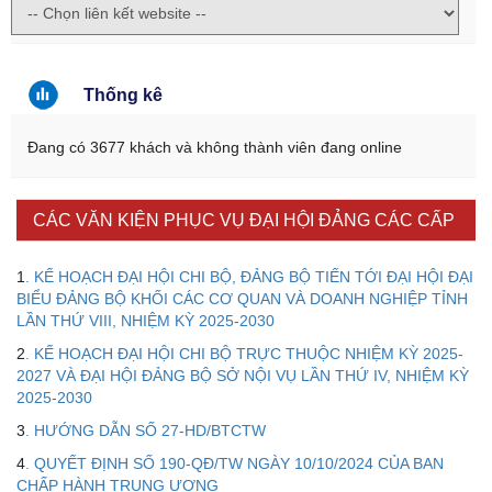
Thống kê
Đang có 3677 khách và không thành viên đang online
CÁC VĂN KIỆN PHỤC VỤ ĐẠI HỘI ĐẢNG CÁC CẤP
1
. KẾ HOẠCH ĐẠI HỘI CHI BỘ, ĐẢNG BỘ TIẾN TỚI ĐẠI HỘI ĐẠI
BIỂU ĐẢNG BỘ KHỐI CÁC CƠ QUAN VÀ DOANH NGHIỆP TỈNH
LẦN THỨ VIII, NHIỆM KỲ 2025-2030
2
. KẾ HOẠCH ĐẠI HỘI CHI BỘ TRỰC THUỘC NHIỆM KỲ 2025-
2027 VÀ ĐẠI HỘI ĐẢNG BỘ SỞ NỘI VỤ LẦN THỨ IV, NHIỆM KỲ
Kế hoạch Kiểm tra, sát hạch để tiếp nhận vào làm công
2025-2030
chức tỉnh Đắk Lắk năm 2026
3
. HƯỚNG DẪN SỐ 27-HD/BTCTW
Thông báo Về việc triệu tập thí sinh tham gia thi tuyển
4
. QUYẾT ĐỊNH SỐ 190-QĐ/TW NGÀY 10/10/2024 CỦA BAN
công chức để xử lý, khắc phục theo Kết luận số 232-
CHẤP HÀNH TRUNG ƯƠNG