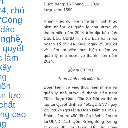
m
Được đăng: 15 Tháng 11 2024
4, chủ
Lượt xem: 1590
“Công
Nhằm theo dõi, kiểm tra tình hình thực
 đào
hiện nhiệm vụ quản lý nhà nước về
thanh niên năm 2024 trên địa bàn tỉnh
 nghề,
Đắk Lắk, UBND tỉnh đã ban hành Kế
hoạch số 55/KH-UBND ngày 25/3/2024
i quyết
về kiểm tra việc thực hiện nhiệm vụ
c làm
quản lý nhà nước về thanh niên năm
2024.
xây
ng
Toàn cảnh buổi kiểm tra
uồn
Đoàn kiểm tra việc thực hiện nhiệm vụ
n lực
quản lý nhà nước về thanh niên năm
2024 được Giám đốc Sở Nội vụ thành
 chất
lập tại Quyết định số 450/QĐ-SNV ngày
23/9/2024 (gọi tắt là Đoàn kiểm tra 450).
ng cao
Đoàn kiểm tra 450 đã tiến hành kiểm tra
ng
tại UBND các huyện: Krông Bông, Krông
Búk và thị xã Buôn Hồ, từ ngày