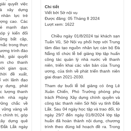
giải quyết việc
Chi tiết
và xây dựng
Viết bởi
Sở nội vụ
 nhân lực trẻ
Được đăng: 05 Tháng 8 2024
ượng cao. Các
Lượt xem: 1622
rẻ mạnh dạn
óp ý kiến đối
Chiều ngày 01/8/2024 tại khách sạn
hững bất cập,
Tuấn Vũ, Sở Nội vụ phối hợp với Trung
mắc trong thực
tâm đào tạo nguồn nhân lực cán bộ Đà
hương trình đào
Nẵng tổ chức lễ bế giảng lớp tập huấn
hề, giải quyết
công tác quản lý nhà nước về thanh
làm cho thanh
niên, triển khai các văn bản của Trung
hời gian qua;
ương, của tỉnh về phát triển thanh niên
thời đề xuất,
giai đoạn 2021-2030.
ế với lãnh đạo
Tham dự buổi lễ bế giảng có ông Lê
ây dựng, phát
Xuân Chiến, Phó Trưởng phòng phụ
lực lượng thanh
trách Phòng Xây dựng chính quyền và
tỉnh nhà ngày
công tác thanh niên Sở Nội vụ tỉnh Đắk
vững chắc về
Lắk. Sau 04 ngày học tập và trao đổi, từ
ế, vững vàng về
ngày 29/7 đến ngày 01/8/2024 lớp tập
h chính trị, góp
huấn đã hoàn thành nội dung, chương
xây dựng quê
trình theo đúng kế hoạch đề ra. Trong
 Đắk Lắk ngày