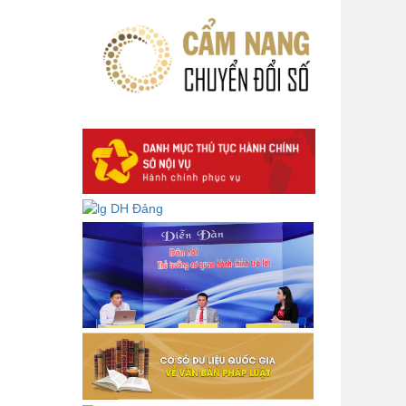
số 232-KL/TW ngày 08/01/2026
của Ban Bí thư
Lấy ý kiến góp ý dự thảo Tờ trình
và Quyết định Phân cấp thực hiện
hỗ trợ người lao động đi làm việc ở
nước ngoài theo hợp đồng đối với
lao động có nơi ở hiện tại tại địa
phương
Về việc lấy ý kiến góp ý Dự thảo
Quyết định phân cấp thực hiện quy
định về người lao động nước ngoài
làm việc trên địa bàn tỉnh Đắk Lắk
theo trình tự, thủ tục rút gọn trong
xây dựng, ban hành văn bản quy
phạm pháp luật
Góp ý dự thảo Thông tư quy định
nghiệp vụ lưu trữ tài liệu lưu trữ số:
DANH SÁCH HỒ SƠ CÁN BỘ ĐI B
TỈNH ĐĂK LẮK -