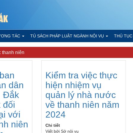
ƯƠNG TÁC
TỦ SÁCH PHÁP LUẬT NGÀNH NỘI VỤ
THỦ TỤC
 thanh niên
 ban
Kiểm tra việc thực
ân dân
hiện nhiệm vụ
h Đắk
quản lý nhà nước
 đối
về thanh niên năm
ại với
2024
nh niên
Chi tiết
Viết bởi
Sở nội vụ