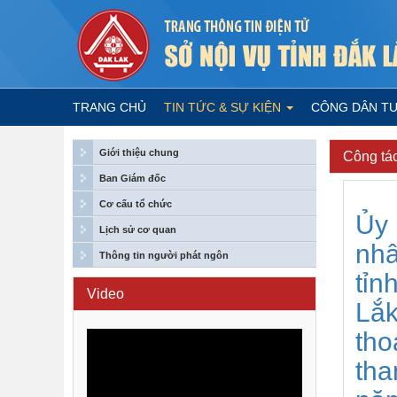
TRANG CHỦ
TIN TỨC & SỰ KIỆN
CÔNG DÂN T
Giới thiệu chung
Công tác
Ban Giám đốc
Cơ cấu tổ chức
Ủy
Lịch sử cơ quan
nh
Thông tin người phát ngôn
tỉn
Video
Lắk
tho
tha