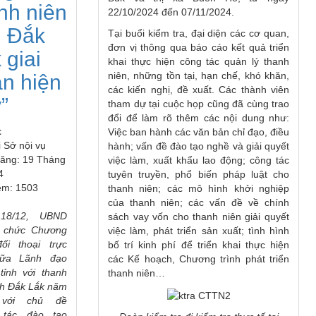
nh niên
22/10/2024 đến 07/11/2024.
h Đắk
Tại buổi kiểm tra, đại diện các cơ quan,
đơn vị thông qua báo cáo kết quả triển
 giai
khai thực hiện công tác quản lý thanh
niên, những tồn tại, hạn chế, khó khăn,
n hiện
các kiến nghị, đề xuất. Các thành viên
”
tham dự tại cuộc họp cũng đã cùng trao
đổi để làm rõ thêm các nội dung như:
t
Việc ban hành các văn bản chỉ đạo, điều
i
Sở nội vụ
hành; vấn đề đào tạo nghề và giải quyết
ăng: 19 Tháng
việc làm, xuất khẩu lao động; công tác
4
tuyên truyền, phổ biến pháp luật cho
em: 1503
thanh niên; các mô hình khởi nghiệp
của thanh niên; các vấn đề về chính
g
18
/
12
, UBND
sách vay vốn cho thanh niên giải quyết
ổ chức Chương
việc làm, phát triển sản xuất; tình hình
đối thoại trực
bố trí kinh phí để triển khai thực hiện
giữa Lãnh đạo
các Kế hoạch, Chương trình phát triển
ỉnh với thanh
thanh niên…
̉nh Đắk Lắk năm
 với chủ đề
 tác đào tạo