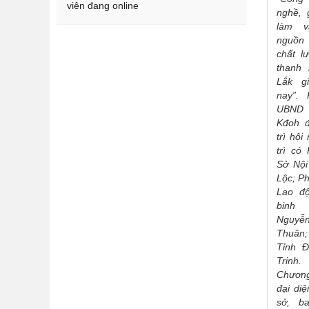
viên đang online
nghề, 
làm 
nguồn
chất l
thanh 
Lắk g
nay”.
UBND
Kđoh đ
trì hội
trì có
Sở Nộ
Lộc; P
Lao đ
binh
Ngu
Thuân
Tỉnh 
Trinh
.
Chương
đại di
sở, b