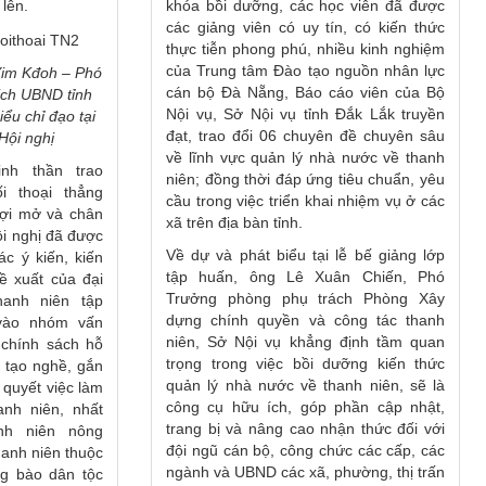
khóa bồi dưỡng, các học viên đã được
 lên.
các giảng viên có uy tín, có kiến thức
thực tiễn phong phú, nhiều kinh nghiệm
của Trung tâm Đào tạo nguồn nhân lực
Yim Kđoh – Phó
cán bộ Đà Nẵng, Báo cáo viên của Bộ
ịch UBND tỉnh
Nội vụ, Sở Nội vụ tỉnh Đắk Lắk truyền
biểu
chỉ đạo tại
đạt, trao đổi 06 chuyên đề chuyên sâu
Hội nghị
về lĩnh vực quản lý nhà nước về thanh
inh thần trao
niên; đồng thời đáp ứng tiêu chuẩn, yêu
ối thoại thẳng
cầu trong việc triển khai nhiệm vụ ở các
gợi mở và chân
xã trên địa bàn tỉnh.
ội nghị đã được
Về dự và phát biểu tại lễ bế giảng lớp
ác ý kiến, kiến
tập huấn, ông Lê Xuân Chiến, Phó
đề xuất của đại
Trưởng phòng phụ trách Phòng Xây
hanh niên tập
dựng chính quyền và công tác thanh
 vào nhóm vấn
niên, Sở Nội vụ khẳng định tầm quan
 chính sách hỗ
trọng trong việc bồi dưỡng kiến thức
o tạo nghề, gắn
quản lý nhà nước về thanh niên, sẽ là
i quyết việc làm
công cụ hữu ích, góp phần cập nhật,
anh niên, nhất
trang bị và nâng cao nhận thức đối với
anh niên nông
đội ngũ cán bộ, công chức các cấp, các
hanh niên thuộc
ngành và UBND các xã, phường, thị trấn
g bào dân tộc