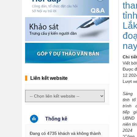
tha
tỉn
Lắk
đoạ
nay
Chi tiế
Viết bở
Được đ
12 202
Liên kết website
Lượt x
Sán
tỉnh t
trình 
tiếp 
UBND t
Thống kê
niên ti
2024
Đang có 4735 khách và không thành
“Công