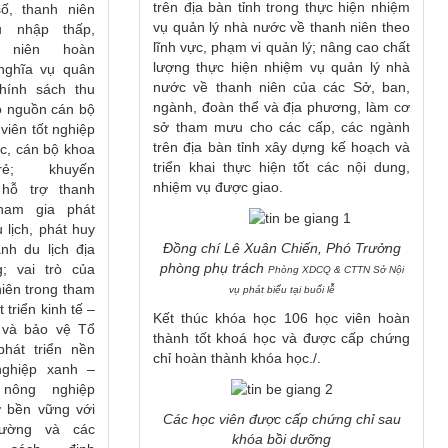
trên địa bàn tỉnh trong thực hiện nhiệm
số, thanh niên
vụ quản lý nhà nước về thanh niên theo
u nhập thấp,
lĩnh vực, phạm vi quản lý; nâng cao chất
h niên hoàn
lượng thực hiện nhiệm vụ quản lý nhà
nghĩa vụ quân
nước về thanh niên của các Sở, ban,
hính sách thu
ngành, đoàn thể và địa phương, làm cơ
ạo nguồn cán bộ
sở tham mưu cho các cấp, các ngành
 viên tốt nghiệp
trên địa bàn tỉnh xây dựng kế hoạch và
ắc, cán bộ khoa
triển khai thực hiện tốt các nội dung,
trẻ; khuyến
nhiệm vụ được giao.
 hỗ trợ thanh
tham gia phát
u lịch, phát huy
Đồng chí Lê Xuân Chiến, Phó Trưởng
nh du lịch địa
phòng phụ trách
; vai trò của
Phòng XDCQ & CTTN Sở Nội
niên trong tham
vụ phát biểu tại buổi lễ
t triển kinh tế –
Kết thúc khóa học 106 học viên hoàn
 và bảo vệ Tổ
thành tốt khoá học và được cấp chứng
phát triển nền
chỉ hoàn thành khóa học./.
nghiệp xanh –
 nông nghiệp
 bền vững với
Các học viên được cấp chứng chỉ sau
rường và các
khóa bồi dưỡng