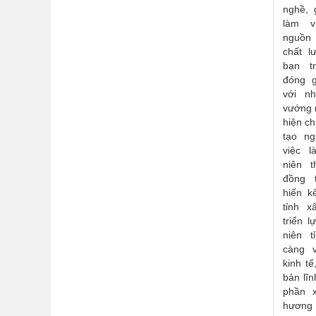
nghề, 
làm 
nguồn
chất l
bạn t
đóng g
với n
vướng 
hiện c
tạo ng
việc 
niên t
đồng 
hiến k
tỉnh x
triển 
niên 
càng 
kinh t
bản lĩn
phần 
hương