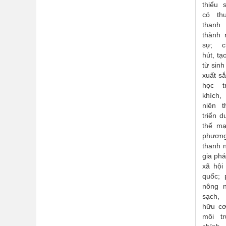
thiểu 
có th
than
thành 
sự; c
hút, t
từ sinh
xuất s
học 
khích,
niên 
triển d
thế mạ
phương
thanh 
gia phá
xã hội
quốc; 
nông 
sạch,
hữu cơ
môi t