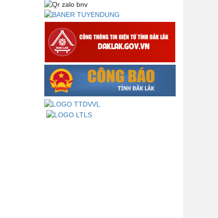
Lấy ý kiến dự thảo Quyết định quy
phạm pháp luật quy định về thành
lập, tổ chức và hoạt động của tổ
chức phối hợp liên ngành
Thông báo về việc tải biểu mẫu
báo cáo kết quả 06 năm thực hiện
Nghị quyết số 18-NQ/TW và Nghị
quyết số 19-NQ/TW
Thư chúc mừng của Bộ trưởng Bộ
Nội vụ nhân dịp kỷ niệm 78 năm
Ngày thành lập Bộ Nội vụ, Ngày
truyền thống ngành Tổ chức nhà
nước (28/8/1945-28/8/2023)
Thông báo về việc đăng tải Bộ câu
hỏi và gợi ý trả lời Hội thi dân vận
khéo năm 2023