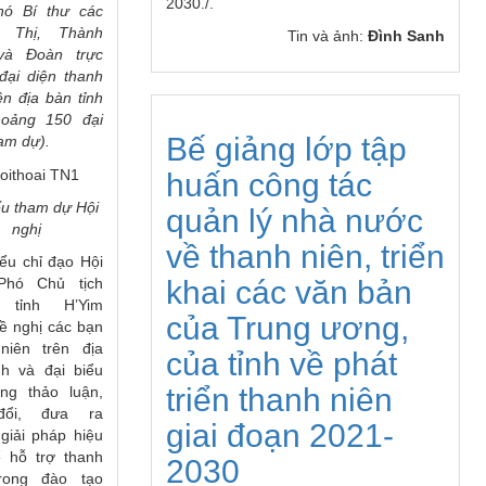
2030./.
hó Bí thư các
, Thị, Thành
Tin và ảnh:
Đình Sanh
và Đoàn trực
 đại diện thanh
ên địa bàn tỉnh
khoảng
15
0 đại
Bế giảng lớp tập
am dự).
huấn công tác
ểu tham dự Hội
quản lý nhà nước
nghị
về thanh niên, triển
iểu chỉ đạo Hội
khai các văn bản
 Phó Chủ tịch
 tỉnh H’Yim
của Trung ương,
ề nghị các bạn
niên trên địa
của tỉnh về phát
nh và đại biểu
triển thanh niên
ung thảo luận,
đổi, đưa ra
giai đoạn 2021-
giải pháp hiệu
 hỗ trợ thanh
2030
trong đào tạo