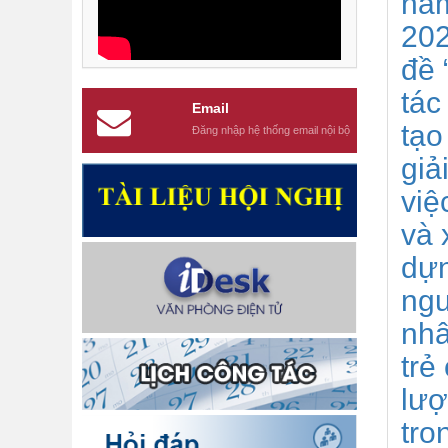
nă
202
đề 
tác
Email
tạo
Đăng nhập hệ thống email nội bộ
giả
việ
và 
dự
ng
nhâ
trẻ
lượ
tro