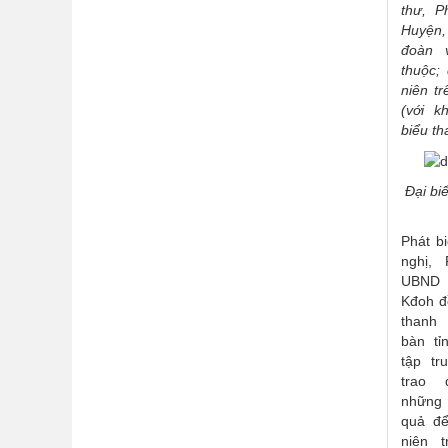
thư, P
Huyện
đoàn 
thuộc;
niên tr
(với 
biểu th
Đại bi
Phát b
nghị,
UBND
Kđoh đ
thanh 
bàn tỉ
tập tr
trao 
những 
quả để
niên 