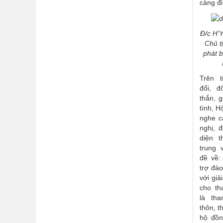
càng đi
Đ/c H’
Chủ t
phát 
Trên t
đổi, đ
thắn, 
tình, H
nghe c
nghị, 
diện t
trung
đề về:
trợ đà
với giả
cho th
là th
thôn, t
hộ đồn