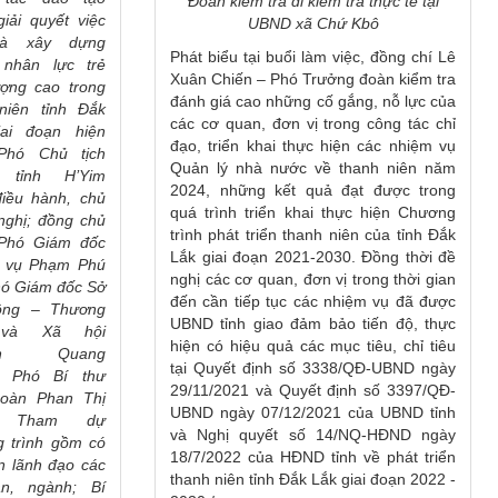
Đoàn
kiểm tra
đi kiểm tra thực tế tại
giải quyết việc
UBND xã Chứ Kbô
và xây dựng
Phát biểu tại buổi làm việc, đồng chí Lê
 nhân lực trẻ
Xuân Chiến – Phó Trưởng đoàn kiểm tra
ượng cao trong
đánh giá cao những cố gắng, nỗ lực của
niên tỉnh Đắk
các cơ quan, đơn vị trong công tác chỉ
iai đoạn hiện
đạo, triển khai thực hiện các nhiệm vụ
 Phó Chủ tịch
Quản lý nhà nước về thanh niên năm
 tỉnh H’Yim
2024, những kết quả đạt được trong
iều hành, chủ
quá trình triển khai thực hiện Chương
 ngh
ị; đ
ồng chủ
trình phát triển thanh niên của tỉnh Đắk
 Phó Giám đốc
Lắk giai đoạn 2021-2030. Đồng thời đề
i vụ Phạm Phú
nghị các cơ quan, đơn vị trong thời gian
hó Giám đốc Sở
đến cần tiếp tục các nhiệm vụ đã được
ộng – Thương
UBND tỉnh giao đảm bảo tiến độ, thực
 và Xã hội
hiện có hiệu quả các mục tiêu, chỉ tiêu
yễn Quang
tại Quyết định số 3338/QĐ-UBND ngày
; Phó Bí thư
29/11/2021 và Quyết định số 3397/QĐ-
Đoàn Phan Thị
UBND ngày 07/12/2021 của UBND tỉnh
Tham dự
và Nghị quyết số 14/NQ-HĐND ngày
 trình gồm có
18/7/2022 của HĐND tỉnh về phát triển
ện
lãnh đạo các
thanh niên tỉnh Đắk Lắk giai đoạn 2022 -
an, ngành; Bí