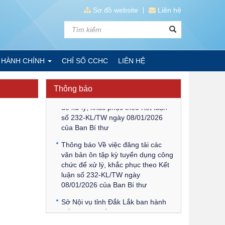
Sơ đồ website
Liên hệ
Kế hoạch Kiểm tra, sát hạch để
tiếp nhận vào làm công chức tỉnh
 HÀNH CHÍNH
CHỈ SỐ CCHC
LIÊN HỆ
Đắk Lắk năm 2026
Thông báo Về việc triệu tập thí
Thông báo
sinh tham gia thi tuyển công chức
để xử lý, khắc phục theo Kết luận
số 232-KL/TW ngày 08/01/2026
của Ban Bí thư
Thông báo Về việc đăng tải các
văn bản ôn tập kỳ tuyển dụng công
chức để xử lý, khắc phục theo Kết
luận số 232-KL/TW ngày
08/01/2026 của Ban Bí thư
Sở Nội vụ tỉnh Đắk Lắk ban hành
Kế hoạch tuyển dụng công chức
để xử lý, khắc phục theo Kết luận