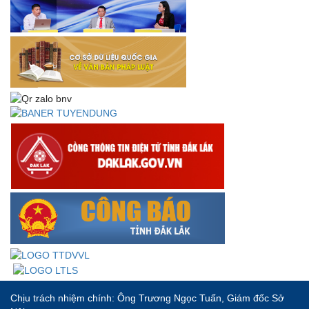
Thư chúc mừng của Bộ trưởng Bộ Nội vụ nhân dịp kỷ
niệm 78 năm Ngày thành lập Bộ Nội vụ, Ngày truyền
thống ngành Tổ chức nhà nước (28/8/1945-28/8/2023)
Thông báo về việc đăng tải Bộ câu hỏi và gợi ý trả lời Hội
thi dân vận khéo năm 2023
Chịu trách nhiệm chính: Ông Trương Ngọc Tuấn, Giám đốc Sở