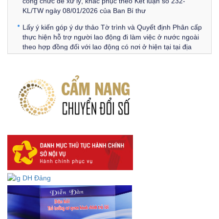
KL/TW ngày 08/01/2026 của Ban Bí thư
Lấy ý kiến góp ý dự thảo Tờ trình và Quyết định Phân cấp
thực hiện hỗ trợ người lao động đi làm việc ở nước ngoài
theo hợp đồng đối với lao động có nơi ở hiện tại tại địa
phương
Về việc lấy ý kiến góp ý Dự thảo Quyết định phân cấp thực
hiện quy định về người lao động nước ngoài làm việc trên
địa bàn tỉnh Đắk Lắk theo trình tự, thủ tục rút gọn trong
xây dựng, ban hành văn bản quy phạm pháp luật
Góp ý dự thảo Thông tư quy định nghiệp vụ lưu trữ tài liệu
lưu trữ số:
DANH SÁCH HỒ SƠ CÁN BỘ ĐI B TỈNH ĐĂK LẮK -
Lấy ý kiến dự thảo Quyết định quy phạm pháp luật quy
định về thành lập, tổ chức và hoạt động của tổ chức phối
hợp liên ngành
Thông báo về việc tải biểu mẫu báo cáo kết quả 06 năm
thực hiện Nghị quyết số 18-NQ/TW và Nghị quyết số 19-
NQ/TW