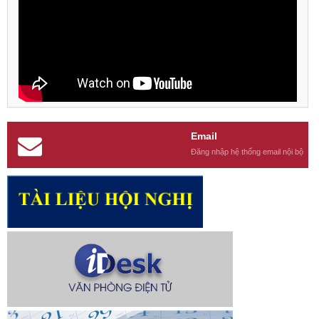
Email
Đăng nhập hệ thống email nội bộ